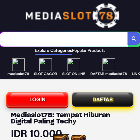
Deposit Murah Gampang Tembus
Pasaran live real!
Explore Categories
Popular Products
mediaslot78
SLOT GACOR
SLOT ONLINE
DAFTAR mediaslot78
LINK
LOGIN
DAFTAR
Mediaslot78: Tempat Hiburan
Digital Paling Techy
IDR 10.000