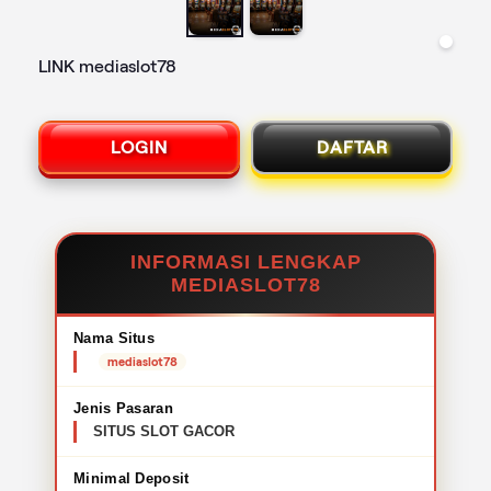
LINK mediaslot78
LOGIN
DAFTAR
INFORMASI LENGKAP
MEDIASLOT78
Nama Situs
mediaslot78
Jenis Pasaran
SITUS SLOT GACOR
Minimal Deposit