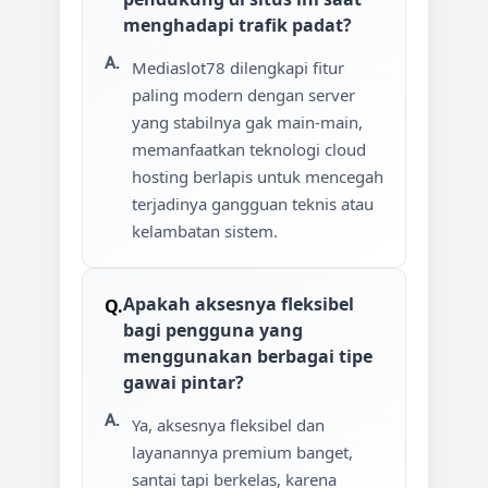
menghadapi trafik padat?
Mediaslot78 dilengkapi fitur
paling modern dengan server
yang stabilnya gak main-main,
memanfaatkan teknologi cloud
hosting berlapis untuk mencegah
terjadinya gangguan teknis atau
kelambatan sistem.
Apakah aksesnya fleksibel
bagi pengguna yang
menggunakan berbagai tipe
gawai pintar?
Ya, aksesnya fleksibel dan
layanannya premium banget,
santai tapi berkelas, karena