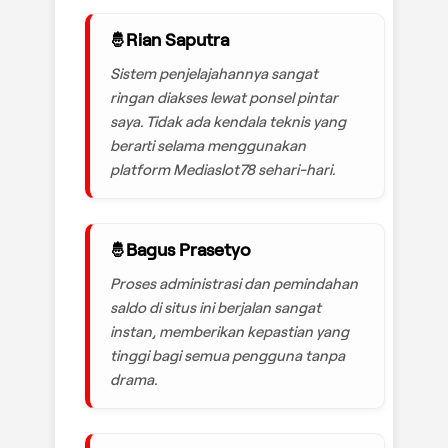
Rian Saputra
Sistem penjelajahannya sangat
ringan diakses lewat ponsel pintar
saya. Tidak ada kendala teknis yang
berarti selama menggunakan
platform Mediaslot78 sehari-hari.
Bagus Prasetyo
Proses administrasi dan pemindahan
saldo di situs ini berjalan sangat
instan, memberikan kepastian yang
tinggi bagi semua pengguna tanpa
drama.